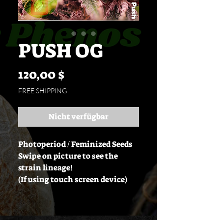
PUSH OG
Preis
120,00 $
FREE SHIPPING
Nicht verfügbar
Photoperiod / Feminized Seeds
Swipe on picture to see the
strain lineage!
(If using touch screen device)