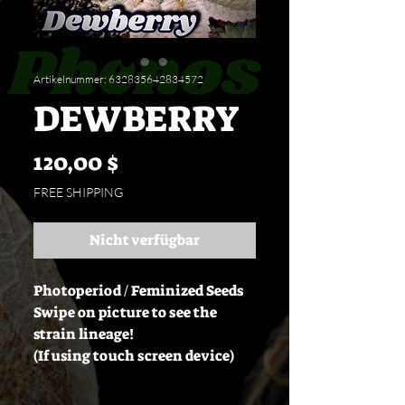
Artikelnummer: 632835642834572
DEWBERRY
Preis
120,00 $
FREE SHIPPING
Nicht verfügbar
Photoperiod / Feminized Seeds
Swipe on picture to see the
strain lineage!
(If using touch screen device)